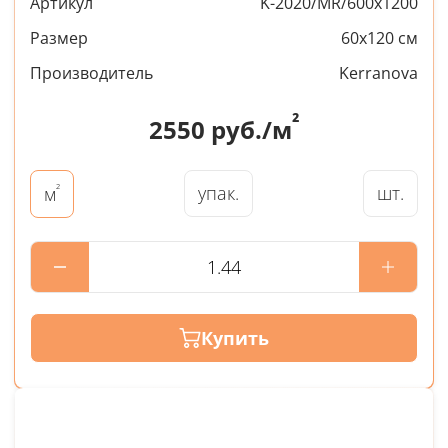
Артикул
K-2020/MR/600x1200
Размер
60x120 см
Производитель
Kerranova
²
2550
руб./м
²
упак.
шт.
м
Купить