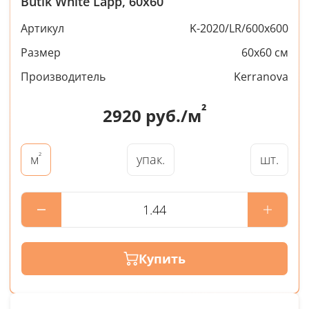
Butik White Lapp, 60x60
Артикул
K-2020/LR/600x600
Размер
60x60 см
Производитель
Kerranova
²
2920
руб./м
²
упак.
шт.
м
Купить