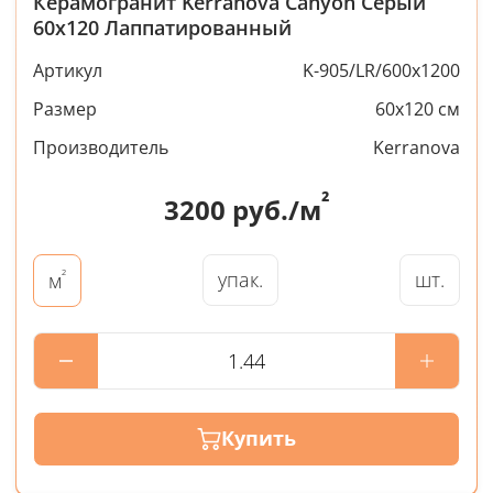
Керамогранит Kerranova Canyon Серый
60x120 Лаппатированный
Артикул
K-905/LR/600x1200
Размер
60x120 см
Производитель
Kerranova
²
3200
руб./м
²
упак.
шт.
м
Купить