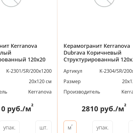
нит Kerranova
Керамогранит Kerranova
елый
Dubrava Коричневый
рованный 120x20
Структурированный 120x
K-2301/SR/200x1200
Артикул
K-2304/SR/200
20x120 см
Размер
20x1
ель
Kerranova
Производитель
Kerr
²
²
10
руб./м
2810
руб./м
²
упак.
шт.
упак.
м