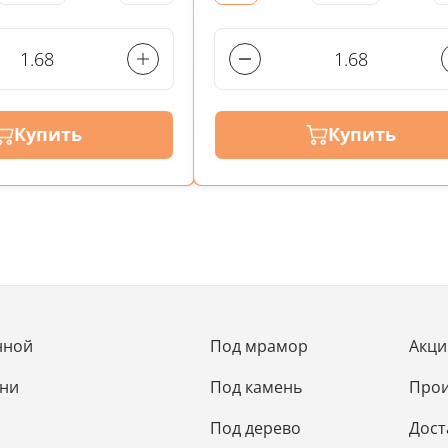
Купить
Купить
нной
Под мрамор
Акци
хни
Под камень
Прои
Под дерево
Дост