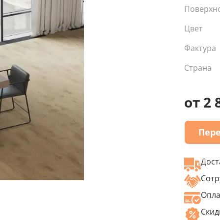
Поверхн
Цвет
Фактура
Страна
от 2 
Пере
Дост
Сотр
Опла
Скид