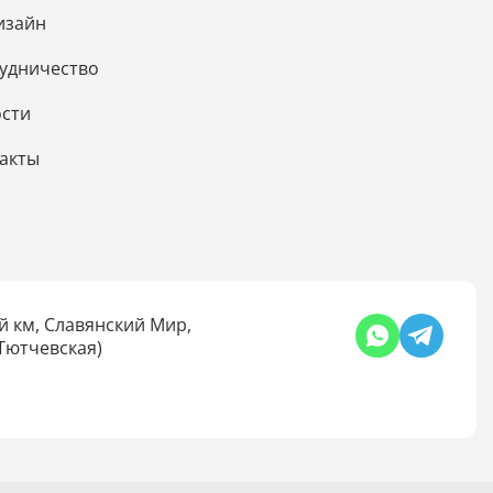
изайн
удничество
сти
акты
й км, Славянский Мир,
 Тютчевская)