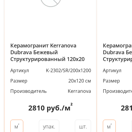
Керамогранит Kerranova
Керамогра
Dubrava Бежевый
Dubrava Б
Структурированный 120x20
Структури
Артикул
K-2302/SR/200x1200
Артикул
Размер
20x120 см
Размер
Производитель
Kerranova
Производит
²
2810
руб./м
28
²
²
упак.
шт.
м
м