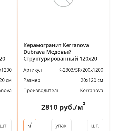
Керамогранит Kerranova
Dubrava Медовый
20
Структурированный 120x20
x1200
Артикул
K-2303/SR/200x1200
20 см
Размер
20x120 см
anova
Производитель
Kerranova
²
2810
руб./м
²
шт.
упак.
шт.
м