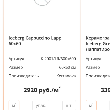
Iceberg Cappuccino Lapp,
Керамогра
60x60
Iceberg Gr
Лаппатир
Артикул
K-2001/LR/600x600
Артикул
Размер
60x60 см
Размер
Производитель
Kerranova
Производит
²
2920
руб./м
33
²
²
упак.
шт.
м
м