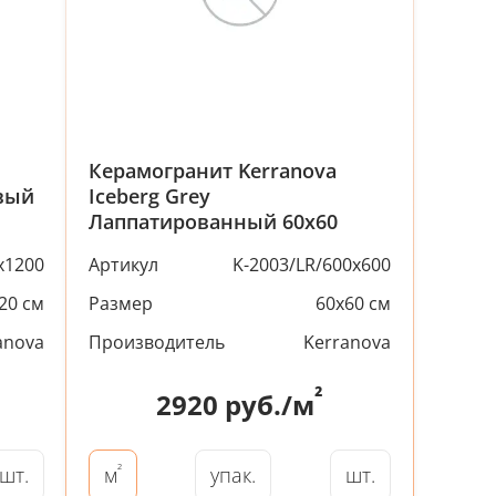
Керамогранит Kerranova
овый
Iceberg Grey
Лаппатированный 60x60
x1200
Артикул
K-2003/LR/600x600
20 см
Размер
60x60 см
anova
Производитель
Kerranova
²
2920
руб./м
²
шт.
упак.
шт.
м