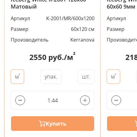
Матовый
60x60 9мм
Артикул
K-2001/MR/600x1200
Артикул
Размер
60x120 см
Размер
Производитель
Kerranova
Производит
²
2550
руб./м
21
²
²
упак.
шт.
м
м
Купить