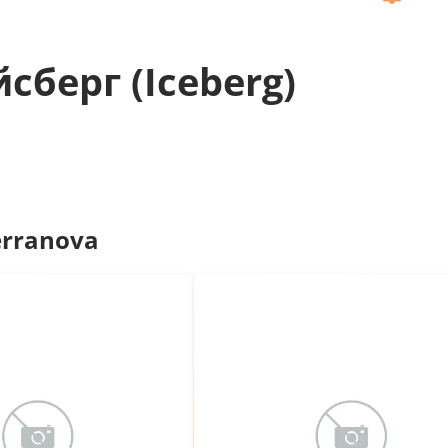
берг (Iceberg)
erranova