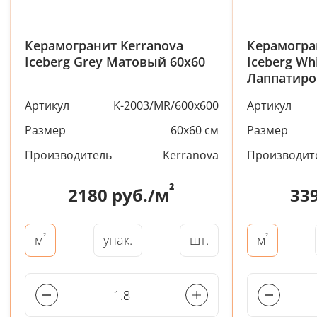
Керамогранит Kerranova
Керамогра
Iceberg Grey Матовый 60x60
Iceberg Wh
Лаппатир
Артикул
K-2003/MR/600x600
Артикул
Размер
60x60 см
Размер
Производитель
Kerranova
Производит
²
2180
руб./м
33
²
²
упак.
шт.
м
м