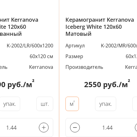
нит Kerranova
Керамогранит Kerranova
ite 120x60
Iceberg White 120x60
ованный
Матовый
K-2002/LR/600x1200
Артикул
K-2002/MR/600
60x120 см
Размер
60x1
ель
Kerranova
Производитель
Kerr
²
²
90
руб./м
2550
руб./м
²
упак.
шт.
упак.
м