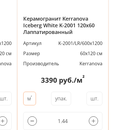
Керамогранит Kerranova
Iceberg White K-2001 120x60
Лаппатированный
x1200
Артикул
K-2001/LR/600x1200
20 см
Размер
60x120 см
anova
Производитель
Kerranova
²
3390
руб./м
²
шт.
упак.
шт.
м