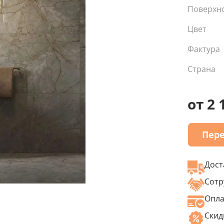
Поверхн
Цвет
Фактура
Страна
от 2 
Пере
Дост
Сотр
Опла
Скид