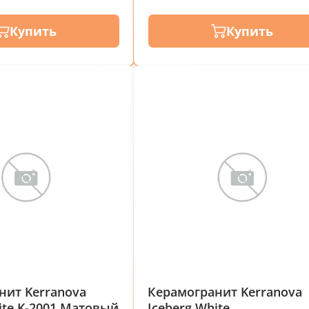
Купить
Купить
нит Kerranova
Керамогранит Kerranova
ite K-2001 Матовый
Iceberg White