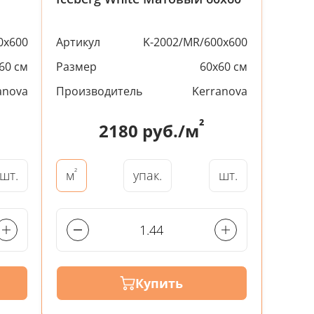
0x600
Артикул
K-2002/MR/600x600
60 см
Размер
60x60 см
anova
Производитель
Kerranova
²
2180
руб./м
²
шт.
упак.
шт.
м
Купить