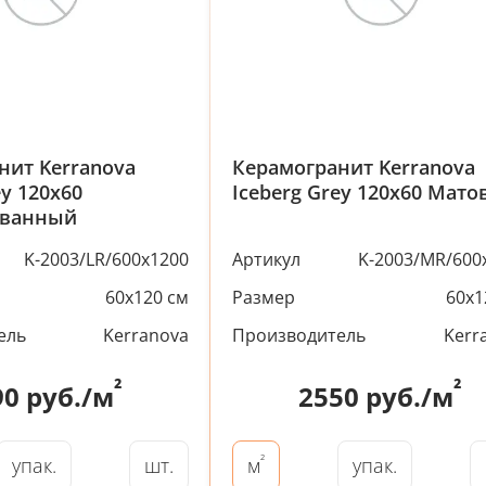
нит Kerranova
Керамогранит Kerranova
ey 120x60
Iceberg Grey 120x60 Мат
ованный
K-2003/LR/600x1200
Артикул
K-2003/MR/600
60x120 см
Размер
60x1
ель
Kerranova
Производитель
Kerr
²
²
90
руб./м
2550
руб./м
²
упак.
шт.
упак.
м