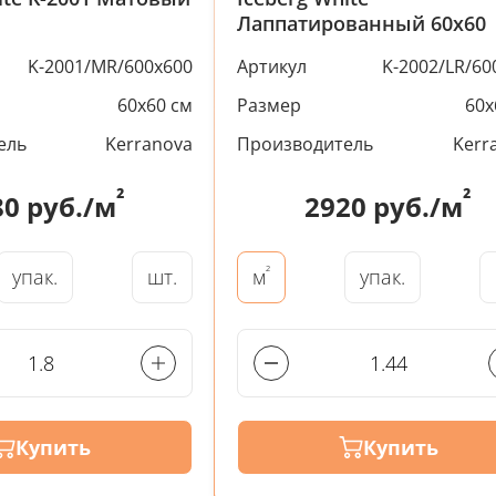
Лаппатированный 60x60
K-2001/MR/600x600
Артикул
K-2002/LR/60
60x60 см
Размер
60x
ель
Kerranova
Производитель
Kerr
²
²
80
руб./м
2920
руб./м
²
упак.
шт.
упак.
м
Купить
Купить