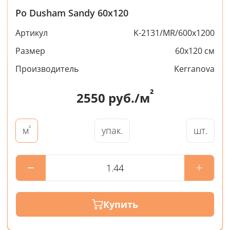
Po Dusham Sandy 60x120
Артикул
K-2131/MR/600x1200
Размер
60x120 см
Производитель
Kerranova
²
2550
руб./м
²
упак.
шт.
м
Купить