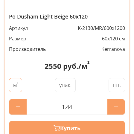
Po Dusham Light Beige 60x120
Артикул
K-2130/MR/600x1200
Размер
60x120 см
Производитель
Kerranova
²
2550
руб./м
²
упак.
шт.
м
Купить