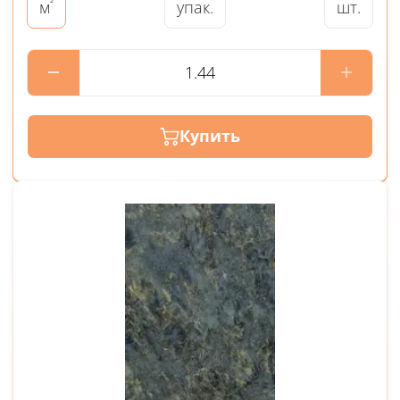
²
упак.
шт.
м
Купить