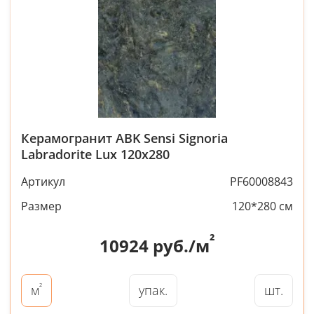
Керамогранит ABK Sensi Signoria
Labradorite Lux 120x280
Артикул
PF60008843
Размер
120*280 см
²
10924
руб./м
²
упак.
шт.
м