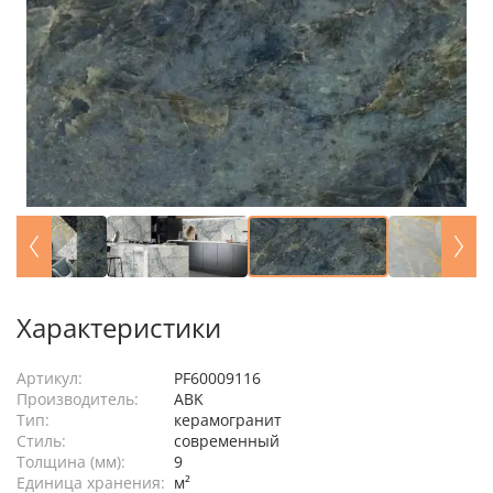
Характеристики
Артикул:
PF60009116
Производитель:
ABK
Тип:
керамогранит
Стиль:
современный
Толщина (мм):
9
Единица хранения:
м²