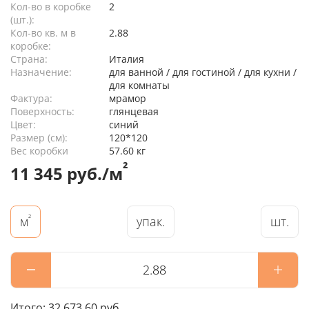
Кол-во в коробке
2
(шт.):
Кол-во кв. м в
2.88
коробке:
Страна:
Италия
Назначение:
для ванной / для гостиной / для кухни /
для комнаты
Фактура:
мрамор
Поверхность:
глянцевая
Цвет:
синий
Размер (см):
120*120
Вес коробки
57.60 кг
²
11 345 руб./м
²
упак.
шт.
м
Итого:
32 673.60 руб.