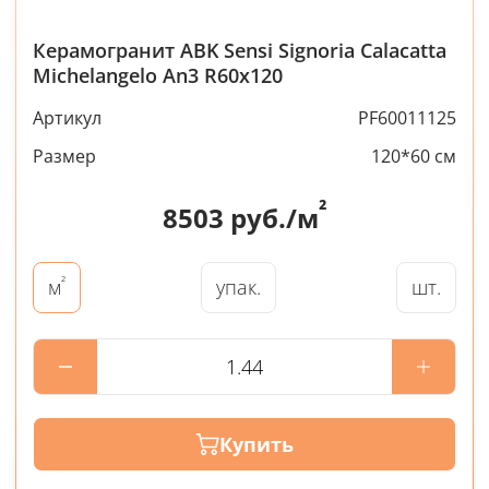
Керамогранит ABK Sensi Signoria Calacatta
Michelangelo An3 R60x120
Артикул
PF60011125
Размер
120*60 см
²
8503
руб./м
²
упак.
шт.
м
Купить