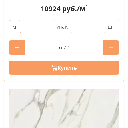
²
10924
руб./м
²
упак.
шт.
м
Купить