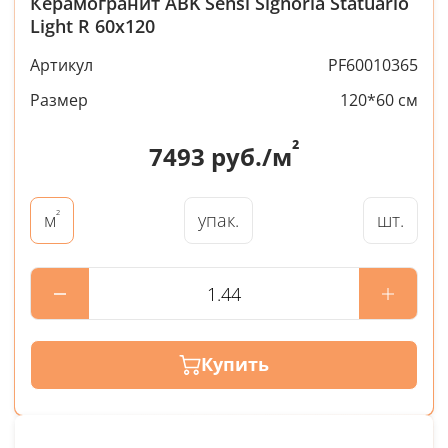
Керамогранит ABK Sensi Signoria Statuario
Light R 60x120
Артикул
PF60010365
Размер
120*60 см
²
7493
руб./м
²
упак.
шт.
м
Купить