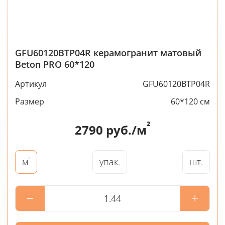
GFU60120BTP04R керамогранит матовый
Beton PRO 60*120
Артикул
GFU60120BTP04R
Размер
60*120 см
²
2790
руб./м
²
упак.
шт.
м