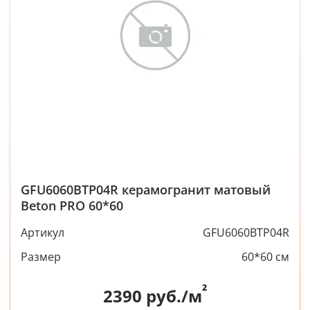
GFU6060BTP04R керамогранит матовый
Beton PRO 60*60
Артикул
GFU6060BTP04R
Размер
60*60 см
²
2390
руб./м