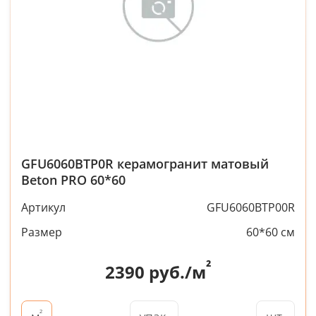
GFU6060BTP0R керамогранит матовый
Beton PRO 60*60
Артикул
GFU6060BTP00R
Размер
60*60 см
²
2390
руб./м
²