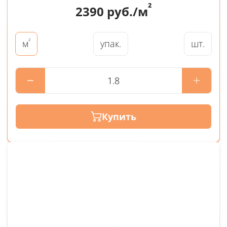
²
2390
руб./м
²
упак.
шт.
м
Купить