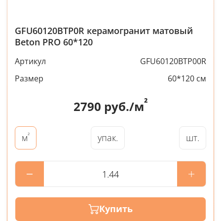
GFU60120BTP0R керамогранит матовый
Beton PRO 60*120
Артикул
GFU60120BTP00R
Размер
60*120 см
²
2790
руб./м
²
упак.
шт.
м
Купить