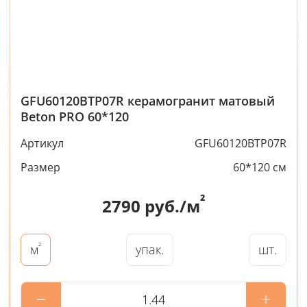
GFU60120BTP07R керамогранит матовый
Beton PRO 60*120
Артикул
GFU60120BTP07R
Размер
60*120 см
²
2790
руб./м
²
упак.
шт.
м