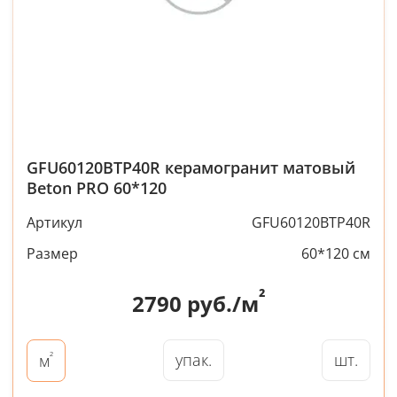
GFU60120BTP40R керамогранит матовый
Beton PRO 60*120
Артикул
GFU60120BTP40R
Размер
60*120 см
²
2790
руб./м
²
упак.
шт.
м