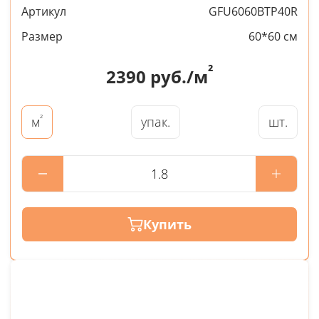
Артикул
GFU6060BTP40R
Размер
60*60 см
²
2390
руб./м
²
упак.
шт.
м
Купить