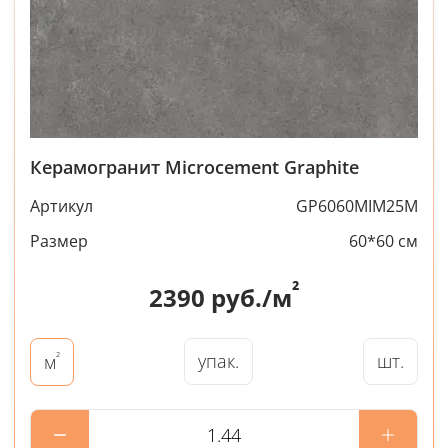
Керамогранит Microcement Graphite
Артикул
GP6060MIM25M
Размер
60*60 см
²
2390
руб./м
²
упак.
шт.
м