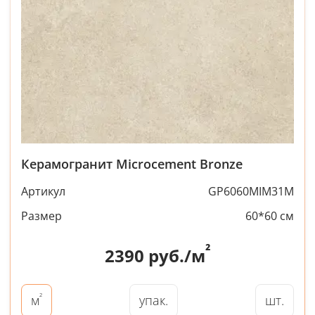
Керамогранит Microcement Bronze
Артикул
GP6060MIM31M
Размер
60*60 см
²
2390
руб./м
²
упак.
шт.
м