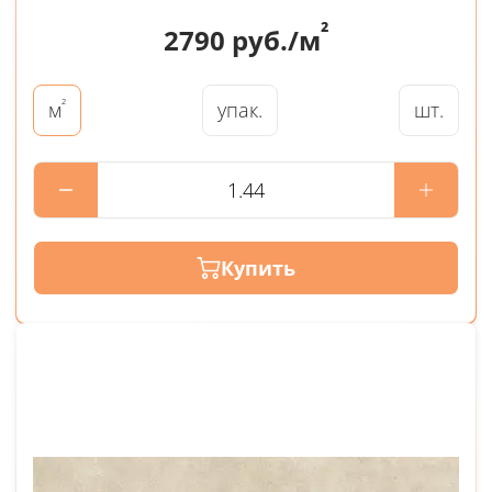
²
2790
руб./м
²
упак.
шт.
м
Купить