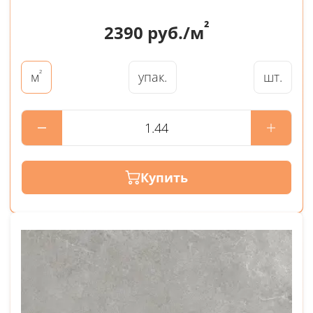
²
2390
руб./м
²
упак.
шт.
м
Купить