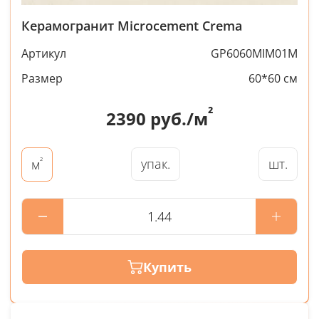
Керамогранит Microcement Crema
Артикул
GP6060MIM01M
Размер
60*60 см
²
2390
руб./м
²
упак.
шт.
м
Купить