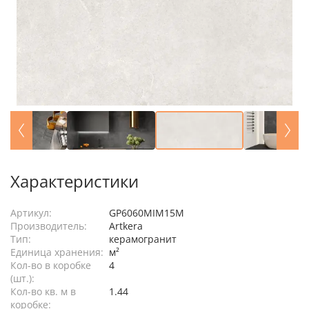
Характеристики
Артикул:
GP6060MIM15M
Производитель:
Artkera
Тип:
керамогранит
Единица хранения:
м²
Кол-во в коробке
4
(шт.):
Кол-во кв. м в
1.44
коробке: