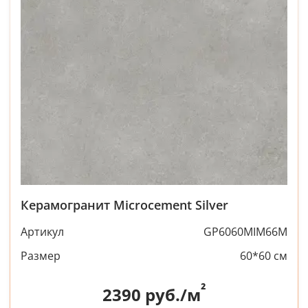
Керамогранит Microcement Silver
Артикул
GP6060MIM66M
Размер
60*60 см
²
2390
руб./м