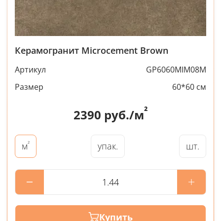
Керамогранит Microcement Brown
Артикул
GP6060MIM08M
Размер
60*60 см
²
2390
руб./м
²
упак.
шт.
м
Купить