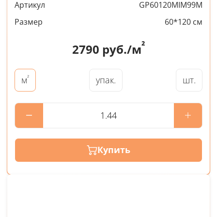
Артикул
GP60120MIM99M
Размер
60*120 см
²
2790
руб./м
²
упак.
шт.
м
Купить