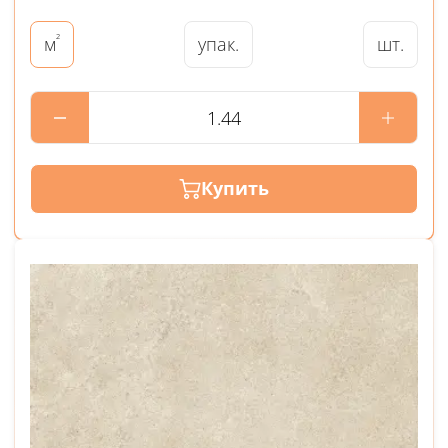
²
упак.
шт.
м
Купить