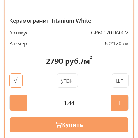
Керамогранит Titanium White
Артикул
GP60120TIA00M
Размер
60*120 см
²
2790
руб./м
²
упак.
шт.
м
Купить