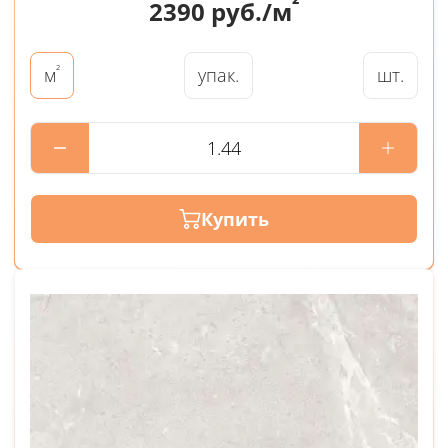
²
2390
руб./м
²
упак.
шт.
м
Купить