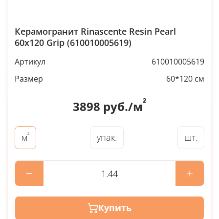
Керамогранит Rinascente Resin Pearl
60x120 Grip (610010005619)
Артикул
610010005619
Размер
60*120 см
²
3898
руб./м
²
упак.
шт.
м
Купить