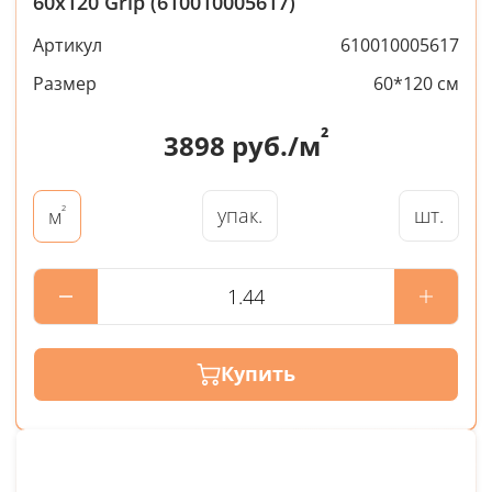
60x120 Grip (610010005617)
Артикул
610010005617
Размер
60*120 см
²
3898
руб./м
²
упак.
шт.
м
Купить