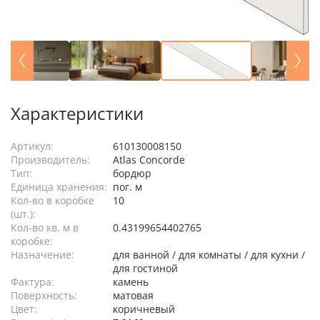
Характеристики
Артикул:
610130008150
Производитель:
Atlas Concorde
Тип:
бордюр
Единица хранения:
пог. м
Кол-во в коробке
10
(шт.):
Кол-во кв. м в
0.43199654402765
коробке:
Назначение:
для ванной / для комнаты / для кухни /
для гостиной
Фактура:
камень
Поверхность:
матовая
Цвет:
коричневый