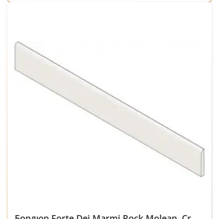
Бордюр Forte Dei Marmi Rock Molean. Cr.