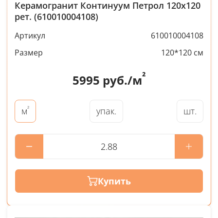
Керамогранит Континуум Петрол 120x120
рет. (610010004108)
Артикул
610010004108
Размер
120*120 см
²
5995
руб./м
²
упак.
шт.
м
Купить