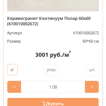
Керамогранит Континуум Полар 60x60
(610010002672)
Артикул
610010002672
Размер
60*60 см
²
3001
руб./м
²
упак.
шт.
м
Купить