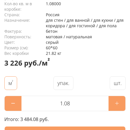
Кол-во кв. м в
1.08000
коробке:
Страна:
Россия
Назначение:
для стен / для ванной / для кухни / для
коридора / для гостиной / для пола
Фактура:
бетон
Поверхность:
матовая / натуральная
Цвет:
серый
Размер (см):
60*60
Вес коробки
21.82 кг
²
3 226 руб./м
²
упак.
шт.
м
Итого:
3 484.08 руб.