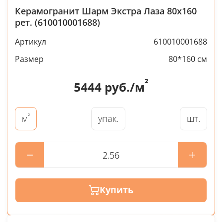
Керамогранит Шарм Экстра Лаза 80x160
рет. (610010001688)
Артикул
610010001688
Размер
80*160 см
²
5444
руб./м
²
упак.
шт.
м
Купить