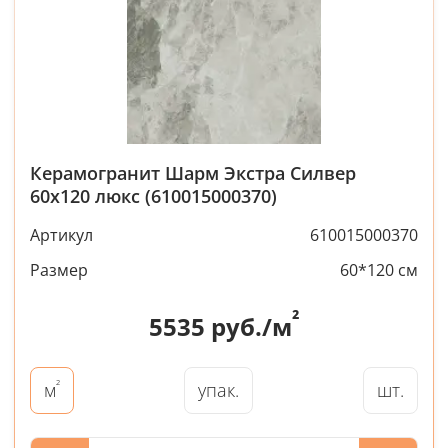
Керамогранит Шарм Экстра Силвер
60x120 люкс (610015000370)
Артикул
610015000370
Размер
60*120 см
²
5535
руб./м
²
упак.
шт.
м