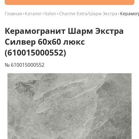
Главная
Каталог
Italon
Charme Extra/Шарм Экстра
Керамог
Керамогранит Шарм Экстра
Силвер 60x60 люкс
(610015000552)
№ 610015000552