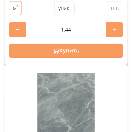
²
упак.
шт.
м
Купить