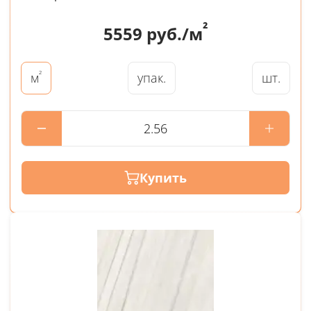
²
5559
руб./м
²
упак.
шт.
м
Купить