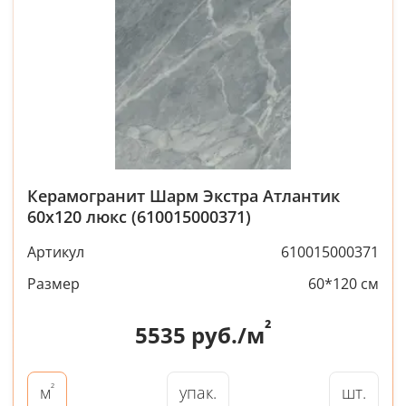
Керамогранит Шарм Экстра Атлантик
60x120 люкс (610015000371)
Артикул
610015000371
Размер
60*120 см
²
5535
руб./м
²
упак.
шт.
м