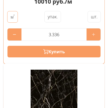
10010
руб./м
²
упак.
шт.
м
Купить