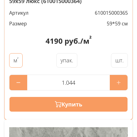
59x59 люкс (610015000364)
Артикул
610015000365
Размер
59*59 см
²
4190
руб./м
²
упак.
шт.
м
Купить