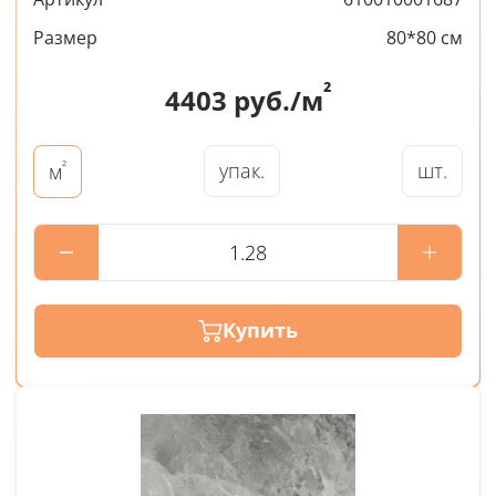
Размер
80*80 см
²
4403
руб./м
²
упак.
шт.
м
Купить