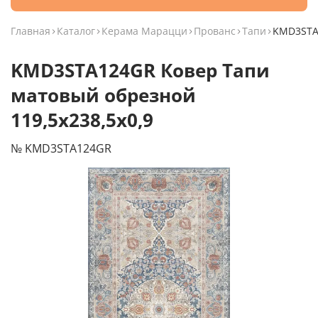
Главная
Каталог
Керама Марацци
Прованс
Тапи
KMD3STA1
KMD3STA124GR Ковер Тапи
матовый обрезной
119,5x238,5x0,9
№ KMD3STA124GR