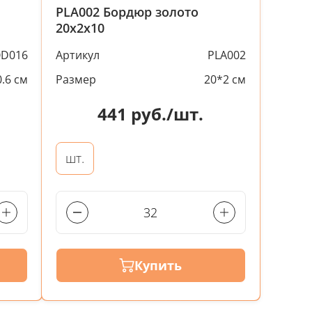
PLA002 Бордюр золото
20х2х10
D016
Артикул
PLA002
.6 см
Размер
20*2 см
441
руб./шт.
шт.
Купить