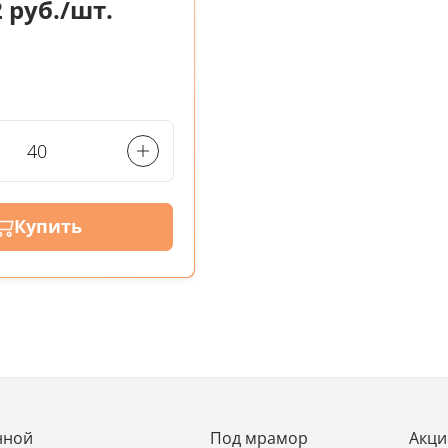
2
руб./шт.
Купить
нной
Под мрамор
Акци