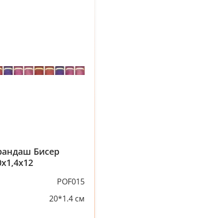
рандаш Бисер
х1,4х12
POF015
20*1.4 см