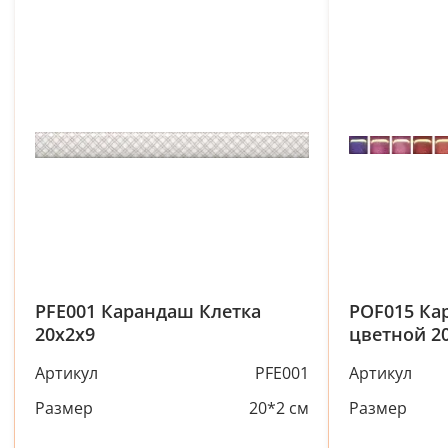
PFE001 Карандаш Клетка
POF015 Ка
20х2х9
цветной 20
Артикул
PFE001
Артикул
Размер
20*2 см
Размер