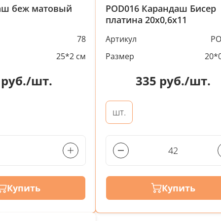
аш беж матовый
POD016 Карандаш Бисер
платина 20х0,6х11
78
Артикул
PO
25*2 см
Размер
20*0
руб./шт.
335
руб./шт.
шт.
Купить
Купить