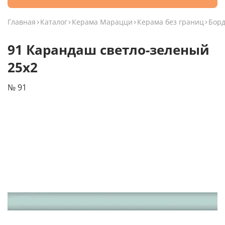
Главная
Каталог
Керама Марацци
Керама без границ
Бор
91 Карандаш светло-зеленый
25х2
№ 91