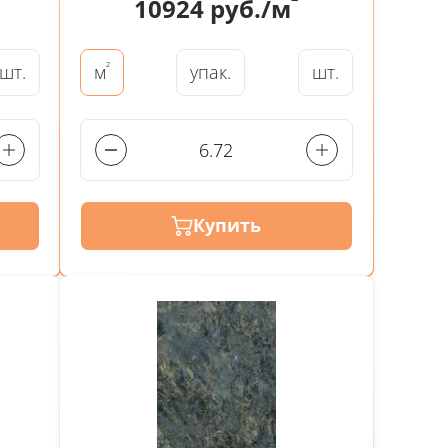
²
10924
руб./м
²
шт.
упак.
шт.
м
Купить