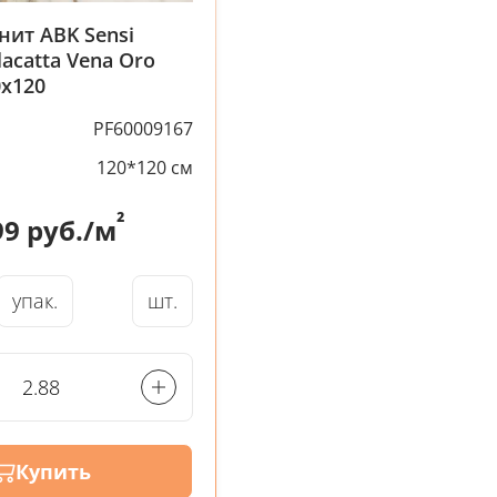
нит ABK Sensi
lacatta Vena Oro
0x120
PF60009167
120*120 см
²
99
руб./м
упак.
шт.
Купить