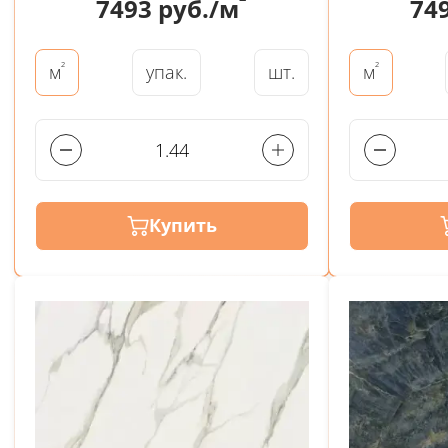
²
7493
руб./м
74
²
²
упак.
шт.
м
м
Купить