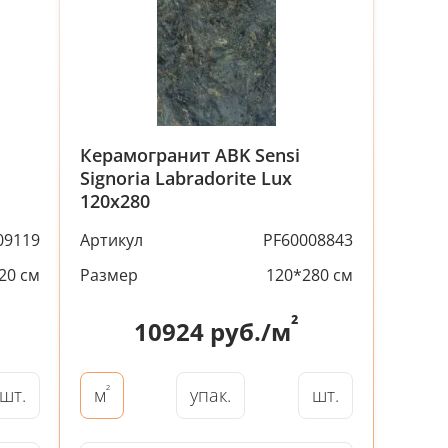
Керамогранит ABK Sensi
Signoria Labradorite Lux
120x280
09119
Артикул
PF60008843
20 см
Размер
120*280 см
²
10924
руб./м
²
шт.
упак.
шт.
м