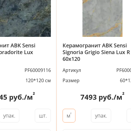
нит ABK Sensi
Керамогранит ABK Sensi
bradorite Lux
Signoria Grigio Siena Lux R
60x120
PF60009116
Артикул
PF600
120*120 см
Размер
60*1
²
²
45
руб./м
7493
руб./м
²
упак.
шт.
упак.
м