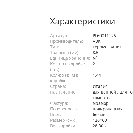
Характеристики
Артикул:
PF60011125
Производитель:
ABK
Тип:
керамогранит
Толщина (мм):
8.5
Единица хранения:
м²
Кол-во в коробке
2
(шт.):
Кол-во кв. м в
1.44
коробке:
Страна:
Италия
Назначение:
для ванной / для го
комнаты
Фактура:
мрамор
Поверхность:
полированная
Цвет:
белый
Размер (см):
120*60
Вес коробки
28.80 кг