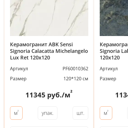
Керамогранит ABK Sensi
Керамогра
Signoria Calacatta Michelangelo
Signoria La
Lux Ret 120x120
120x120
Артикул
PF60010362
Артикул
Размер
120*120 см
Размер
²
11345
руб./м
113
²
²
упак.
шт.
м
м