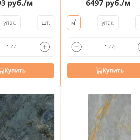
²
²
93
руб./м
6497
руб./м
²
упак.
шт.
упак.
м
Купить
Купить