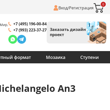
0
Вход
Регистрация
/
+7 (495) 196-00-84
 Мир,
Заказать дизайн
+7 (993) 223-37-27
проект
упный формат
Мозаика
Ступени
Michelangelo An3