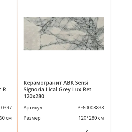
Керамогранит ABK Sensi
t R
Signoria Lical Grey Lux Ret
120x280
10397
Артикул
PF60008838
60 см
Размер
120*280 см