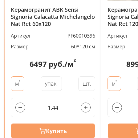
Керамогранит ABK Sensi
Керамогра
Signoria Calacatta Michelangelo
Signoria Ca
Nat Ret 60x120
Nat Ret 12
Артикул
PF60010396
Артикул
Размер
60*120 см
Размер
²
6497
руб./м
89
²
²
упак.
шт.
м
м
Купить