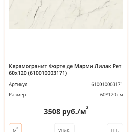
Керамогранит Форте де Марми Лилак Рет
60x120 (610010003171)
Артикул
610010003171
Размер
60*120 см
²
3508
руб./м
²
упак.
шт.
м