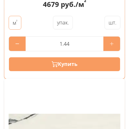
²
4679
руб./м
²
упак.
шт.
м
Купить