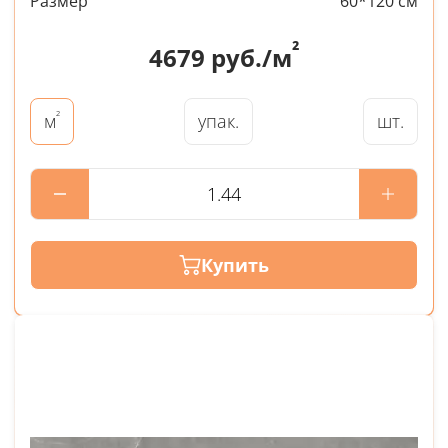
Размер
60*120 см
²
4679
руб./м
²
упак.
шт.
м
Купить