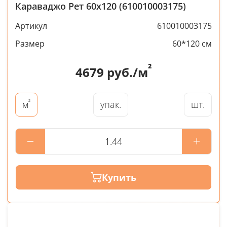
Караваджо Рет 60x120 (610010003175)
Артикул
610010003175
Размер
60*120 см
²
4679
руб./м
²
упак.
шт.
м
Купить