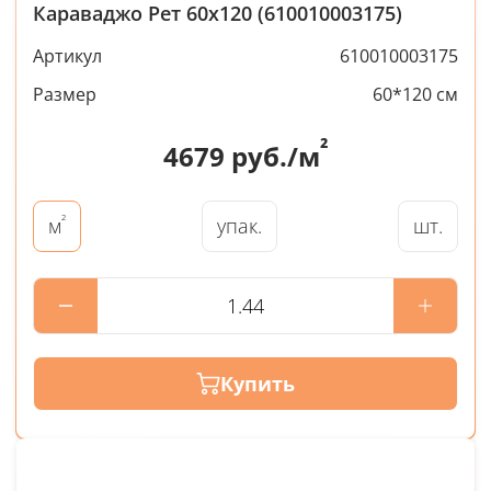
Караваджо Рет 60x120 (610010003175)
Артикул
610010003175
Размер
60*120 см
²
4679
руб./м
²
упак.
шт.
м
Купить