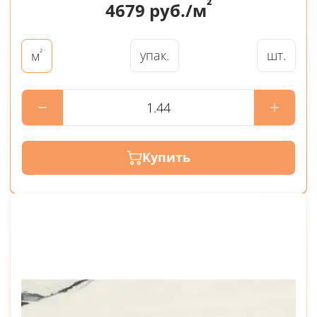
²
4679
руб./м
²
упак.
шт.
м
Купить