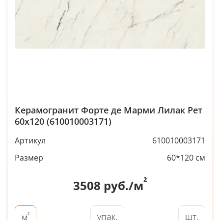
Керамогранит Форте де Марми Лилак Рет
60x120 (610010003171)
Артикул
610010003171
Размер
60*120 см
²
3508
руб./м
²
упак.
шт.
м