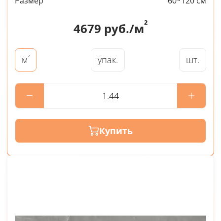
Размер
60*120 см
²
4679
руб./м
²
упак.
шт.
м
Купить