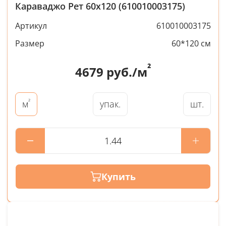
Караваджо Рет 60x120 (610010003175)
Артикул
610010003175
Размер
60*120 см
²
4679
руб./м
²
упак.
шт.
м
Купить