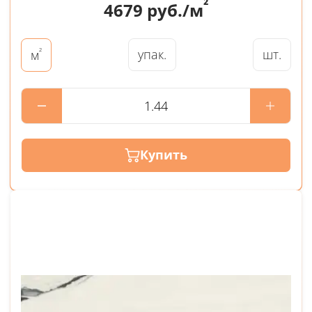
²
4679
руб./м
²
упак.
шт.
м
Купить