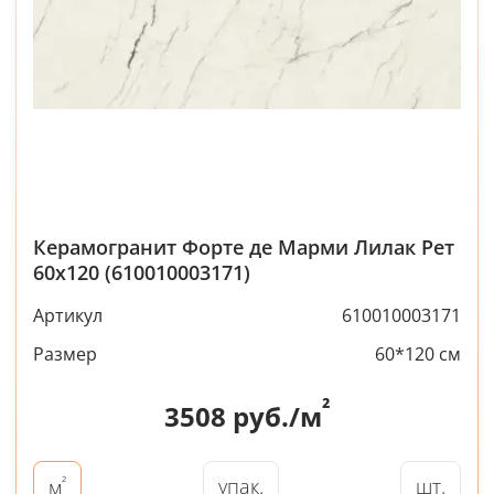
Керамогранит Форте де Марми Лилак Рет
60x120 (610010003171)
Артикул
610010003171
Размер
60*120 см
²
3508
руб./м
²
упак.
шт.
м