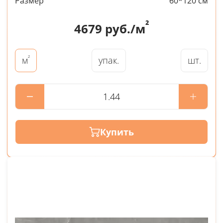
Размер
60*120 см
²
4679
руб./м
²
упак.
шт.
м
Купить