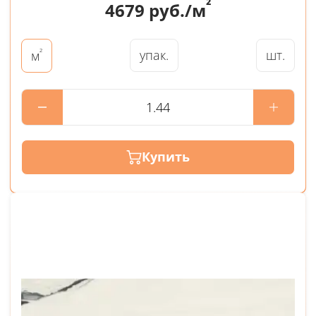
²
4679
руб./м
²
упак.
шт.
м
Купить