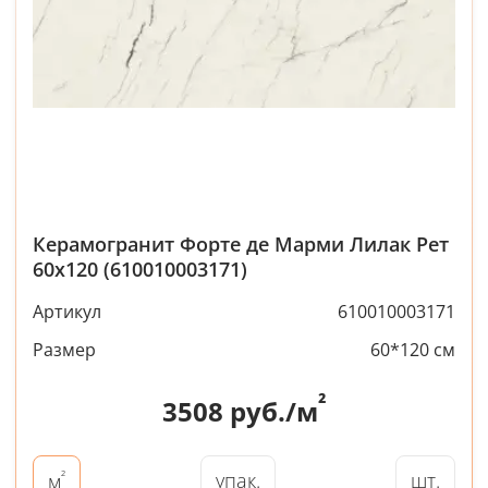
Керамогранит Форте де Марми Лилак Рет
60x120 (610010003171)
Артикул
610010003171
Размер
60*120 см
²
3508
руб./м
²
упак.
шт.
м