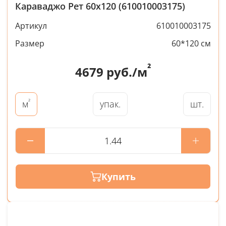
Караваджо Рет 60x120 (610010003175)
Артикул
610010003175
Размер
60*120 см
²
4679
руб./м
²
упак.
шт.
м
Купить