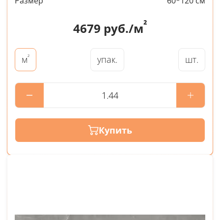
Размер
60*120 см
²
4679
руб./м
²
упак.
шт.
м
Купить